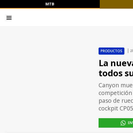
MTB
PRODUCTOS
2
La nuev
todos su
Canyon muest
competición
paso de rue
cockpit CP05
EN