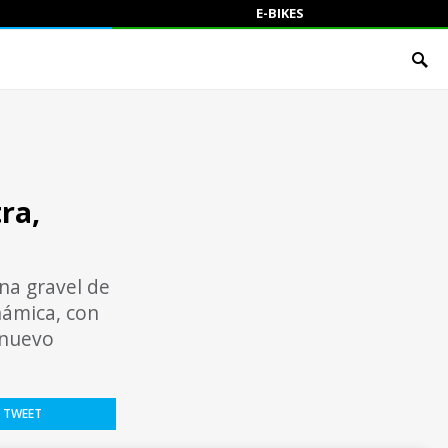
E-BIKES
ra,
na gravel de
námica, con
 nuevo
TWEET