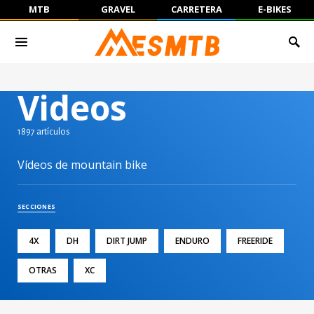
MTB
GRAVEL
CARRETERA
E-BIKES
Videos
1897 artículos
Vídeos de mountain bike
SECCIONES
4X
DH
DIRT JUMP
ENDURO
FREERIDE
OTRAS
XC