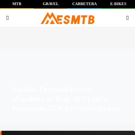
MTB
GRAVEL
CARRETERA
E-BIKES
Pauline Ferrand-Prévot
abandona el Tour de Francia
Femenino 2026 por enfermedad