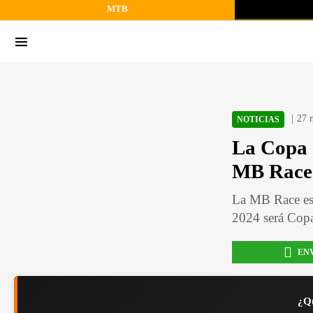
MTB
27 
NOTICIAS
La Copa 
MB Race 
La MB Race es 
2024 será Copa
EN
¿Qu