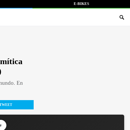
E-BIKES
mítica
)
 mundo. En
TWEET
e