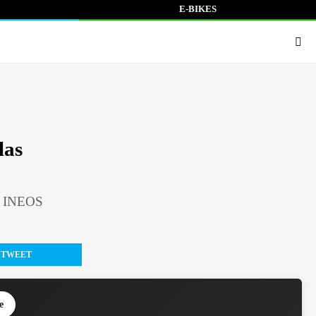
E-BIKES
las
po INEOS
TWEET
e