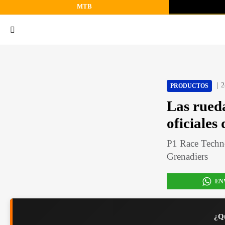
MTB
2
PRODUCTOS
Las rueda
oficiale
P1 Race Techno
Grenadiers
EN
¿Qu