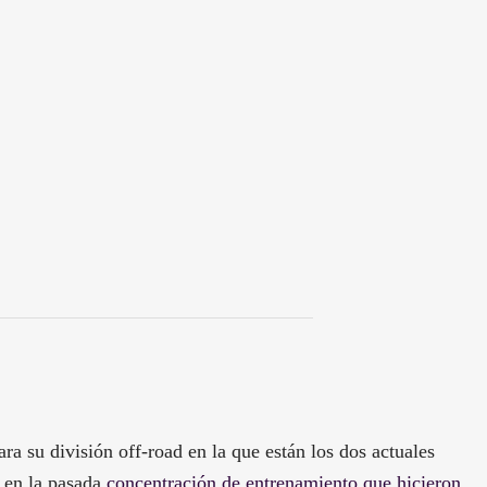
a su división off-road en la que están los dos actuales
 en la pasada
concentración de entrenamiento que hicieron