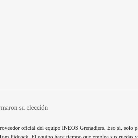
rmaron su elección
veedor oficial del equipo INEOS Grenadiers. Eso sí, solo par
om Pidcock. El equipo hace tiempo que emplea sus ruedas y