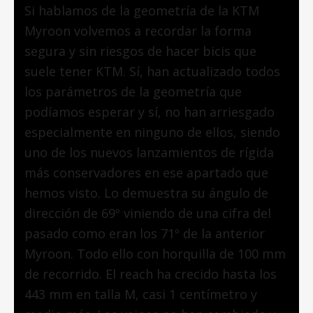
Si hablamos de la geometría de la KTM
Myroon volvemos a recordar la forma
segura y sin riesgos de hacer bicis que
suele tener KTM. Sí, han actualizado todos
los parámetros de la geometría que
podíamos esperar y sí, no han arriesgado
especialmente en ninguno de ellos, siendo
uno de los nuevos lanzamientos de rígida
más conservadores en ese apartado que
hemos visto. Lo demuestra su ángulo de
dirección de 69º viniendo de una cifra del
pasado como eran los 71º de la anterior
Myroon. Todo ello con horquilla de 100 mm
de recorrido. El reach ha crecido hasta los
443 mm en talla M, casi 1 centímetro y