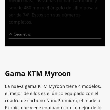
medio más. Las vainas no han cambiado y
son de 430 mm y el ángulo de sillín pasa a
ser de 74º. Estos son sus números
completos.
Geometría
Gama KTM Myroon
La nueva gama KTM Myroon tiene 4 modelos,
el mejor de ellos es el único equipado con el
cuadro de carbono NanoPremium, el modelo
Exonic, que viene equipado con lo mejor de lo