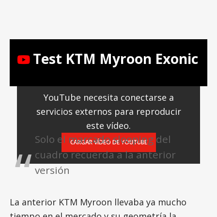
Test KTM Myroon Exonic
YouTube necesita conectarse a
servicios externos para reproducir
este vídeo.
Solo el marcado slooping del
CARGAR VÍDEO DE YOUTUBE
cuadro recuerda a la anterior
versión
La anterior KTM Myroon llevaba ya mucho
tiempo en el mercado y su geometría la