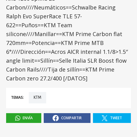
Carbon////Neumáticos==Schwalbe Racing
Ralph Evo SuperRace TLE 57-
622==Puños==KTM Team
silicone////Manillar==KTM Prime Carbon flat
720mm==Potencia==KTM Prime MTB
6°////Dirección==Acros AICR internal 1.1/8>1.5″
angle limit==Sillín==Selle Italia SLR Boost flow
Carbon Rails////Tija de sillín==KTM Prime
Carbon zero 27.2/400
[/DATOS]
TEMAS:
KTM
ENVÍA
COMPARTIR
TWEET