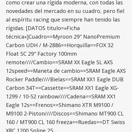
como crear una rígida moderna, con todas las
novedades del mercado en su cuadro, pero fiel
al espíritu racing que siempre han tenido las
rígidas.
[DATOS titulo=»Ficha
técnica»]Cuadro==Myroon 29″ NanoPremium
Carbon UDH / M-2886==Horquilla==FOX 32
Float SC 29″ Factory 100mm
remote////Cambio==SRAM XX Eagle SL AXS
12speed==Maneta de cambio==SRAM Eagle AXS
Rocker Paddle////Bielas==SRAM XX1 Eagle DUB
Carbon 34T==Cassette==SRAM XX1 Eagle XG-
1299 / 10-52 rainbow////Cadena==SRAM XX1
Eagle 12s==Frenos==Shimano XTR M9100 /
M9100 2-Piston////Discos==Shimano MT900 CL
160 / MT900 CL 160 freeza==Ruedas==DT Swiss
XRC 1200 Spline 25