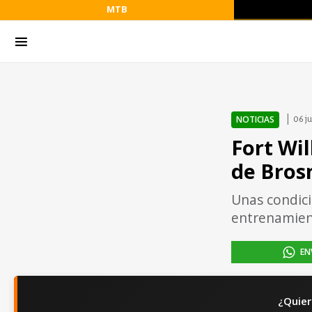
MTB
NOTICIAS
06 j
Fort Wil
de Brosn
Unas condici
entrenamie
EN
¿Quier