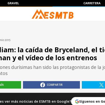
GRAVEL
CARRETERA
unio 2015
liam: la caída de Bryceland, el 
an y el vídeo de los entrenos
ones durísimas han sido las protagonistas de la 
ntos
VÍA
COMPARTIR
es ver más noticias de ESMTB en Google?
Síguenos en G