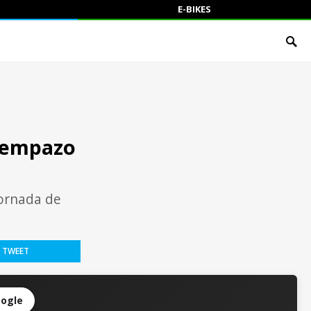
E-BIKES
tiempazo
jornada de
TWEET
oogle