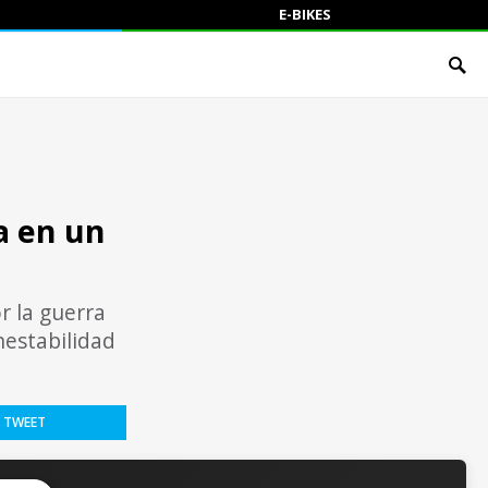
E-BIKES
a en un
r la guerra
nestabilidad
TWEET