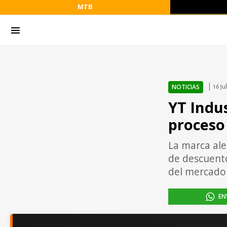
MTB
NOTICIAS
16 ju
YT Indus
proceso
La marca ale
de descuento
del mercado
EN