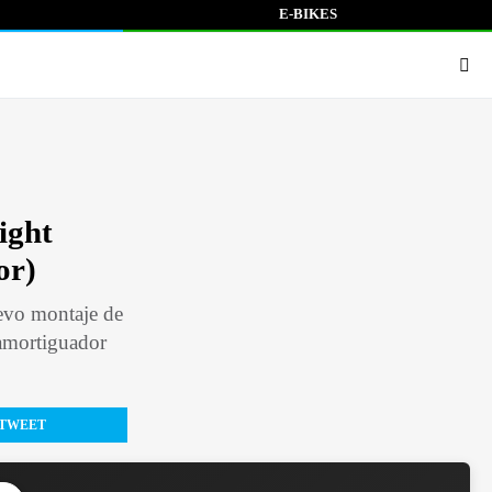
E-BIKES
ight
or)
uevo montaje de
 amortiguador
TWEET