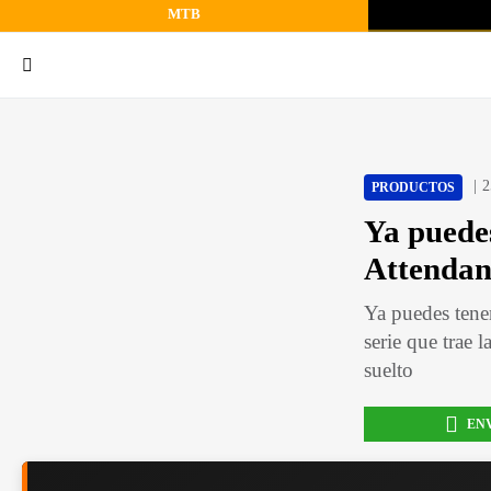
MTB
2
PRODUCTOS
Ya puedes
Attendant
Ya puedes tene
serie que trae 
suelto
EN