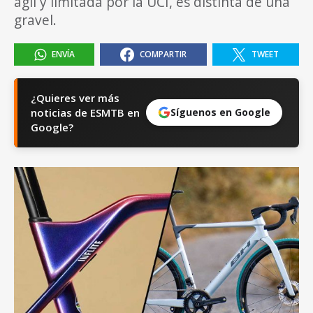
ágil y limitada por la UCI, es distinta de una
gravel.
ENVÍA
COMPARTIR
TWEET
¿Quieres ver más
noticias de ESMTB en
Síguenos en Google
Google?