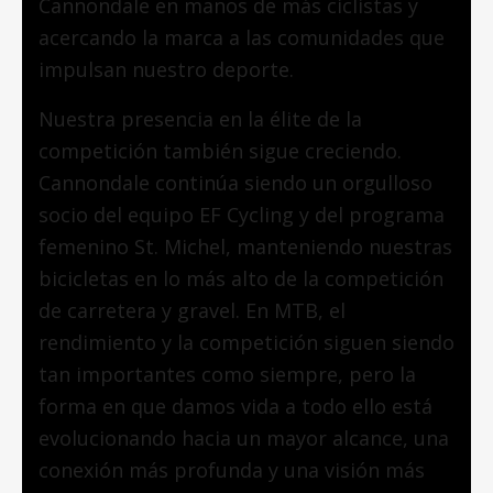
Cannondale en manos de más ciclistas y
acercando la marca a las comunidades que
impulsan nuestro deporte.
Nuestra presencia en la élite de la
competición también sigue creciendo.
Cannondale continúa siendo un orgulloso
socio del equipo EF Cycling y del programa
femenino St. Michel, manteniendo nuestras
bicicletas en lo más alto de la competición
de carretera y gravel. En MTB, el
rendimiento y la competición siguen siendo
tan importantes como siempre, pero la
forma en que damos vida a todo ello está
evolucionando hacia un mayor alcance, una
conexión más profunda y una visión más