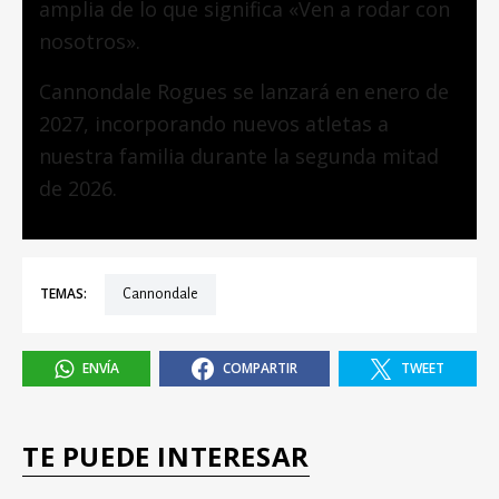
amplia de lo que significa «Ven a rodar con
nosotros».
Cannondale Rogues se lanzará en enero de
2027, incorporando nuevos atletas a
nuestra familia durante la segunda mitad
de 2026.
TEMAS:
Cannondale
ENVÍA
COMPARTIR
TWEET
TE PUEDE INTERESAR