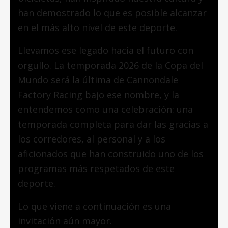
han demostrado lo que es posible alcanzar
en el más alto nivel de este deporte.
Llevamos ese legado hacia el futuro con
orgullo. La temporada 2026 de la Copa del
Mundo será la última de Cannondale
Factory Racing bajo ese nombre, y la
entendemos como una celebración: una
temporada completa para dar las gracias a
los corredores, al personal y a los
aficionados que han construido uno de los
programas más respetados de este
deporte.
Lo que viene a continuación es una
invitación aún mayor.