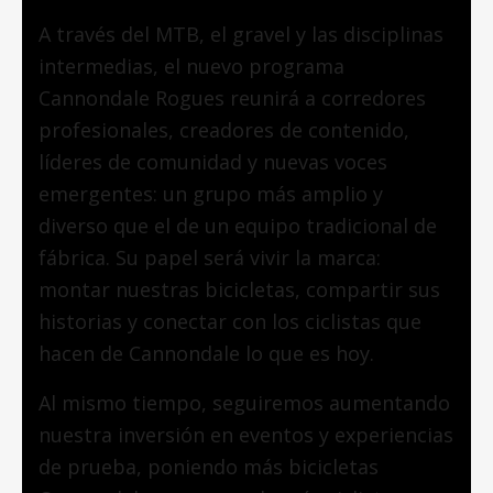
A través del MTB, el gravel y las disciplinas
intermedias, el nuevo programa
Cannondale Rogues reunirá a corredores
profesionales, creadores de contenido,
líderes de comunidad y nuevas voces
emergentes: un grupo más amplio y
diverso que el de un equipo tradicional de
fábrica. Su papel será vivir la marca:
montar nuestras bicicletas, compartir sus
historias y conectar con los ciclistas que
hacen de Cannondale lo que es hoy.
Al mismo tiempo, seguiremos aumentando
nuestra inversión en eventos y experiencias
de prueba, poniendo más bicicletas