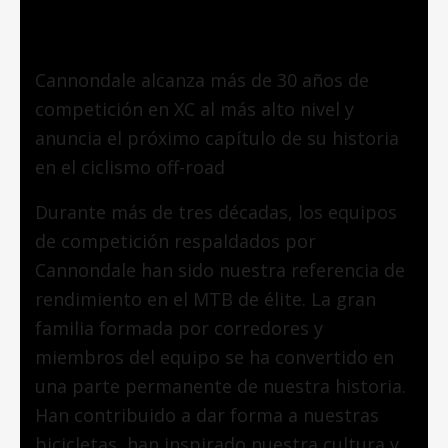
completo
Cannondale alcanza más de 30 años de
competición en XC al más alto nivel y
anuncia el próximo capítulo de su historia
en el ciclismo off-road
Durante más de tres décadas, los equipos
de competición respaldados por
Cannondale han sido nuestra referencia de
rendimiento en el MTB de élite. La gran
familia formada por corredores y
miembros del equipo se ha convertido en
una parte permanente de nuestra historia.
Han contribuido a dar forma a nuestras
bicicletas, han inspirado nuestra cultura y