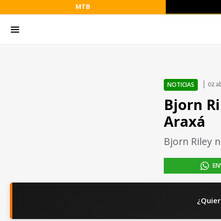
MTB
NOTICIAS
02 ab
Bjorn R
Araxá
Bjorn Riley 
EN
¿Quier