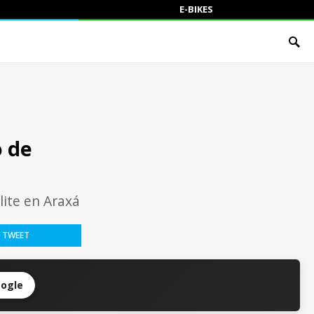
E-BIKES
o de
ite en Araxá
TWEET
oogle