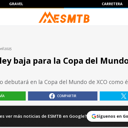
GRAVEL
CARRETERA
ril 2025
iley baja para la Copa del Mund
no debutará en la Copa del Mundo de XCO como él
VÍA
COMPARTIR
es ver más noticias de ESMTB en Google?
Síguenos en G