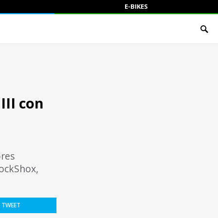
E-BIKES
III con
ores
RockShox,
TWEET