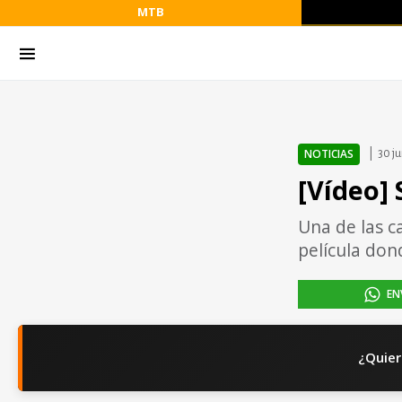
MTB
NOTICIAS
30 j
[Vídeo] 
Una de las c
película don
EN
¿Quier