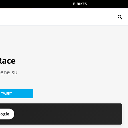
E-BIKES
Race
iene su
TWEET
oogle