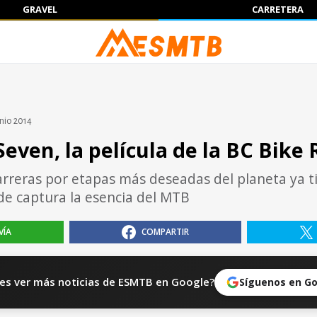
GRAVEL
CARRETERA
unio 2014
Seven, la película de la BC Bike 
arreras por etapas más deseadas del planeta ya t
de captura la esencia del MTB
VÍA
COMPARTIR
es ver más noticias de ESMTB en Google?
Síguenos en G