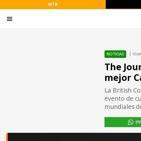
MTB
NOTICIAS
12 ju
The Jour
mejor C
La British C
evento de cu
mundiales d
EN