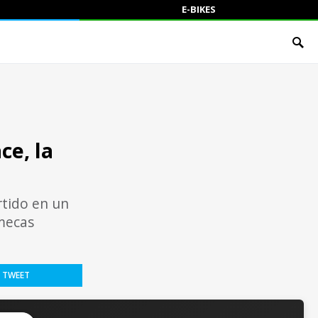
E-BIKES
ce, la
rtido en un
 mecas
TWEET