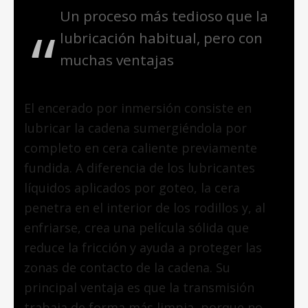
Un proceso más tedioso que la
lubricación habitual, pero con
muchas ventajas
El encerado por inmersión consiste en
lubricar la cadena sumergiéndola por
completo en cera caliente previamente
fundida. A diferencia de los lubricantes
líquidos aplicados por goteo, la cera
penetra en el interior de los rodillos y, al
enfriarse, crea una película sólida que
reduce la fricción y ayuda a proteger las
zonas de contacto de la cadena. Su
principal ventaja es que la transmisión
trabaja de forma más limpia, porque no