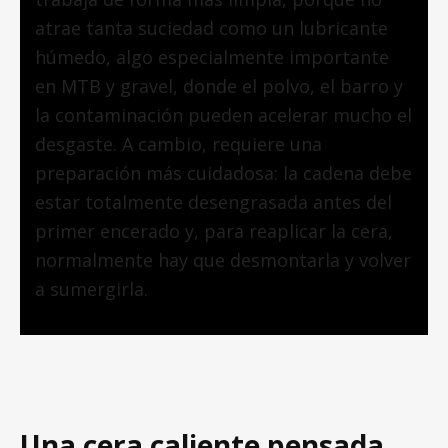
atrae tanta suciedad como un lubricante
húmedo, algo especialmente importante
en MTB y gravel, donde el polvo, el barro y
la contaminación pueden acelerar mucho el
desgaste. A cambio, requiere una
preparación más cuidadosa: la cadena debe
estar totalmente desengrasada antes del
primer encerado y, para reaplicar la cera,
normalmente hay que desmontarla y volver
a sumergirla.
Una cera caliente pensada