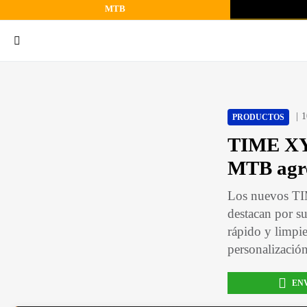
MTB
1
PRODUCTOS
TIME XYS
MTB agre
Los nuevos TI
destacan por s
rápido y limpie
personalización
EN