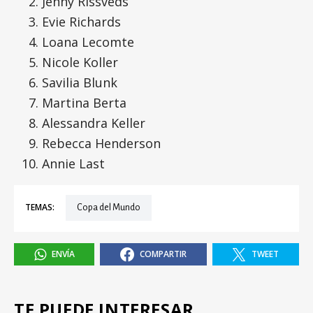
Jenny Rissveds
Evie Richards
Loana Lecomte
Nicole Koller
Savilia Blunk
Martina Berta
Alessandra Keller
Rebecca Henderson
Annie Last
TEMAS:
Copa del Mundo
ENVÍA
COMPARTIR
TWEET
TE PUEDE INTERESAR