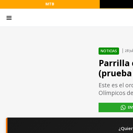
MTB
NOTICIAS
28 ju
Parrilla
(prueba
Este es el o
Olímpicos de
EN
¿Quier