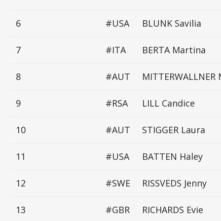
6
#USA
BLUNK Savilia
7
#ITA
BERTA Martina
8
#AUT
MITTERWALLNER 
9
#RSA
LILL Candice
10
#AUT
STIGGER Laura
11
#USA
BATTEN Haley
12
#SWE
RISSVEDS Jenny
13
#GBR
RICHARDS Evie