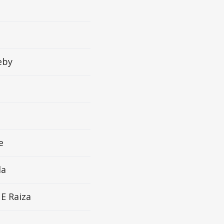
eby
e
la
 Raiza