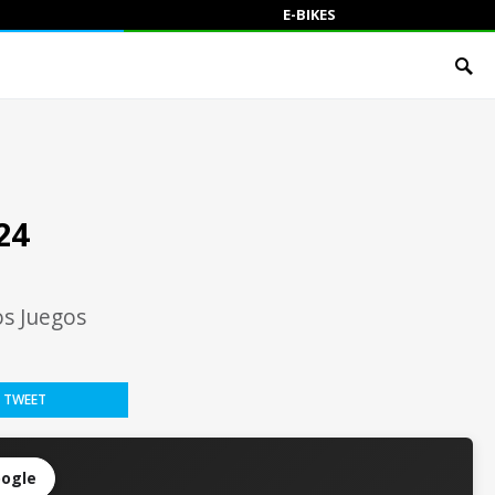
E-BIKES
24
os Juegos
TWEET
oogle