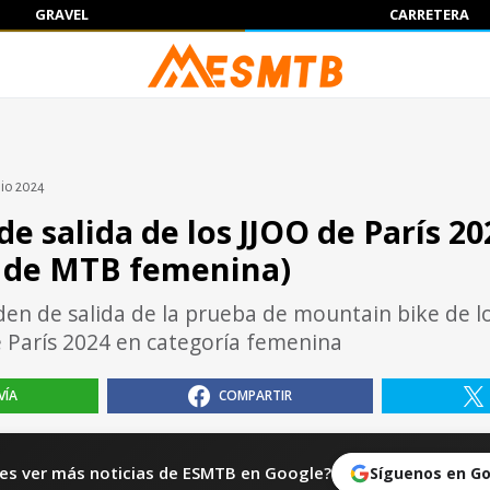
GRAVEL
CARRETERA
lio 2024
 de salida de los JJOO de París 20
 de MTB femenina)
rden de salida de la prueba de mountain bike de l
 París 2024 en categoría femenina
VÍA
COMPARTIR
es ver más noticias de ESMTB en Google?
Síguenos en G