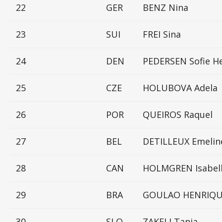
22
GER
BENZ Nina
23
SUI
FREI Sina
24
DEN
PEDERSEN Sofie H
25
CZE
HOLUBOVA Adela
26
POR
QUEIROS Raquel
27
BEL
DETILLEUX Emelin
28
CAN
HOLMGREN Isabel
29
BRA
GOULAO HENRIQUE
30
SLO
ZAKELJ Tanja