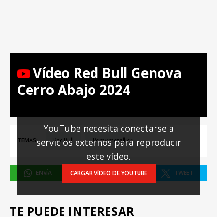
Vídeo Red Bull Genova
Cerro Abajo 2024
YouTube necesita conectarse a
TEMAS:
servicios externos para reproducir
Red Bull
Remy metallier
este vídeo.
ENVÍA
COMPARTIR
TWEET
CARGAR VÍDEO DE YOUTUBE
TE PUEDE INTERESAR