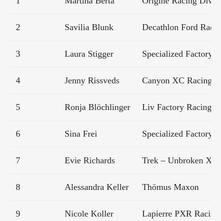
1
Martina Berta
Origine Racing Divis
2
Savilia Blunk
Decathlon Ford Raci
3
Laura Stigger
Specialized Factory 
4
Jenny Rissveds
Canyon XC Racing
5
Ronja Blöchlinger
Liv Factory Racing
6
Sina Frei
Specialized Factory 
7
Evie Richards
Trek – Unbroken XC
8
Alessandra Keller
Thömus Maxon
9
Nicole Koller
Lapierre PXR Racing