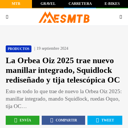
MTB
GRAVEL
CARRETERA
E-BIKES
19 septiembre 2024
PRODUCTOS
La Orbea Oiz 2025 trae nuevo
manillar integrado, Squidlock
rediseñado y tija telescópica OC
Esto es todo lo que trae de nuevo la Orbea Oiz 2025:
manillar integrado, mando Squidlock, ruedas Oquo,
tija OC…
ENVÍA
COMPARTIR
TWEET