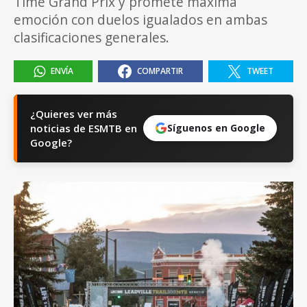
Time Grand Prix y promete máxima
emoción con duelos igualados en ambas
clasificaciones generales.
ENVÍA
COMPARTIR
TWEET
¿Quieres ver más
noticias de ESMTB en
Síguenos en Google
Google?