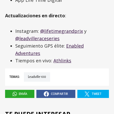
App Life Time Digital
Actualizaciones en directo
:
Instagram:
@lifetimegrandprix
y
@leadvilleraceseries
Seguimiento GPS élite:
Enabled
Adventures
Tiempos en vivo:
Athlinks
TEMAS:
Leadville 100
ENVÍA
COMPARTIR
TWEET
TE PUEDE INTERESAR