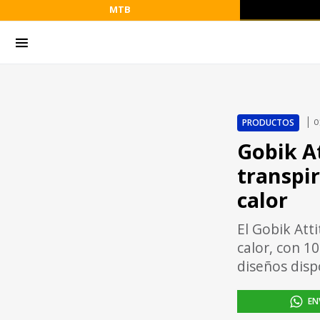
MTB
PRODUCTOS
0
Gobik At
transpir
calor
El Gobik Att
calor, con 1
diseños disp
EN