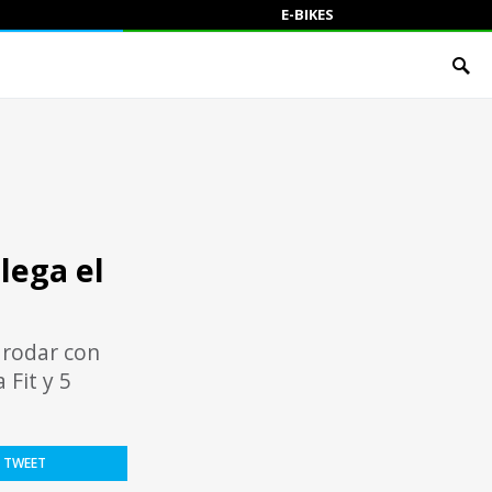
E-BIKES
lega el
a rodar con
 Fit y 5
TWEET