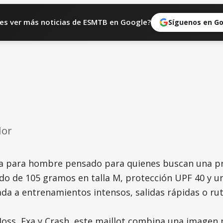
es ver más noticias de ESMTB en Google?
Síguenos en G
lor
rta para hombre pensado para quienes buscan una pr
ado de 105 gramos en talla M, protección UPF 40 y u
 a entrenamientos intensos, salidas rápidas o rutas 
 Moss, Exa y Crash, este maillot combina una imagen