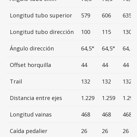
Longitud tubo superior
579
606
635
Longitud tubo dirección
100
115
130
Ángulo dirección
64,5°
64,5°
64,5°
Offset horquilla
44
44
44
Trail
132
132
132
Distancia entre ejes
1.229
1.259
1.291
Longitud vainas
468
468
468
Caída pedalier
26
26
26