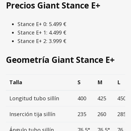
Precios Giant Stance E+
Stance E+ 0: 5.499 €
Stance E+ 1: 4.499 €
Stance E+ 2: 3.999 €
Geometría Giant Stance E+
Talla
S
M
L
Longitud tubo sillín
400
425
450
Inserción tija sillín
235
260
285
Ángulo tubo sillín
76,5°
76,5°
76,5°