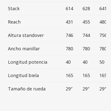
Stack
614
628
641
Reach
431
455
480
Altura standover
746
744
756
Ancho manillar
780
780
780
Longitud potencia
40
40
50
Longitud biela
165
165
165
Tamaño de rueda
29″
29″
29″