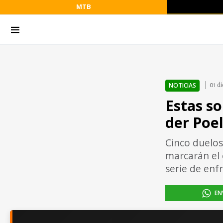
MTB
NOTICIAS
01 d
Estas so
der Poe
Cinco duelos
marcarán el 
serie de enf
EN