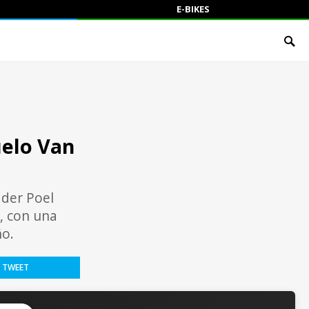
E-BIKES
uelo Van
 der Poel
, con una
ño.
TWEET