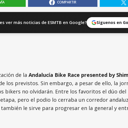
VÍA
COMPARTIR
es ver más noticias de ESMTB en Google?
Síguenos en G
ización de la
Andalucía Bike Race presented by Shi
 los previstos. Sin embargo, a pesar de ello, la jor
s bikers no olvidarán. Entre los favoritos el dúo d
 etapa, pero el podio lo cerraba un corredor andalu
también le sirve para progresar en la general y entra