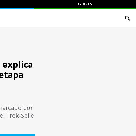
E-BIKES
 explica
 etapa
 marcado por
el Trek-Selle