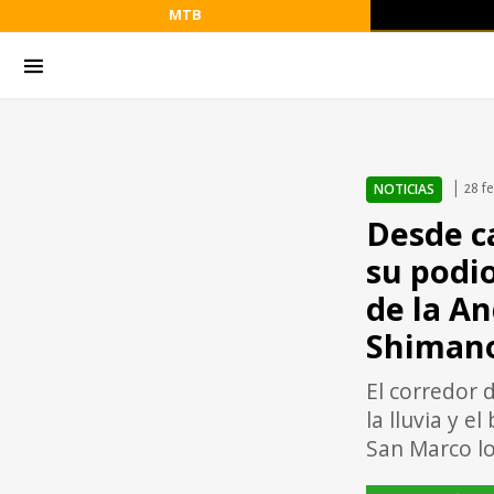
MTB
NOTICIAS
28 f
Desde c
su podi
de la A
Shiman
El corredor 
la lluvia y e
San Marco lo