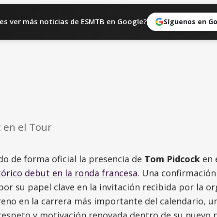
es ver más noticias de ESMTB en Google?
Síguenos en G
 en el Tour
o de forma oficial la presencia de
Tom Pidcock
en 
tórico debut en la ronda francesa
. Una confirmación
or su papel clave en la invitación recibida por la or
treno en la carrera más importante del calendario, 
 respeto y motivación renovada dentro de su nuevo 