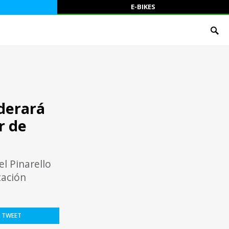
E-BIKES
derará
r de
l Pinarello
tación
TWEET