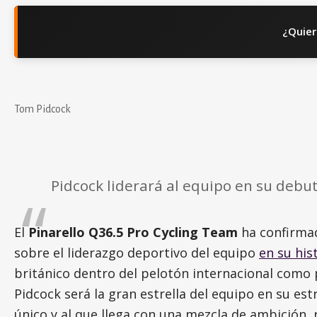
¿Quier
Tom Pidcock
Pidcock liderará al equipo en su debut
El
Pinarello Q36.5 Pro Cycling Team
ha confirmad
sobre el liderazgo deportivo del equipo
en su his
británico dentro del pelotón internacional como p
Pidcock será la gran estrella del equipo en su es
único y al que llega con una mezcla de ambición,