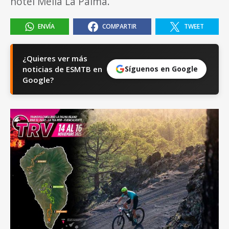
hotel Meliá La Palma.
ENVÍA
COMPARTIR
TWEET
¿Quieres ver más
noticias de ESMTB en
Síguenos en Google
Google?