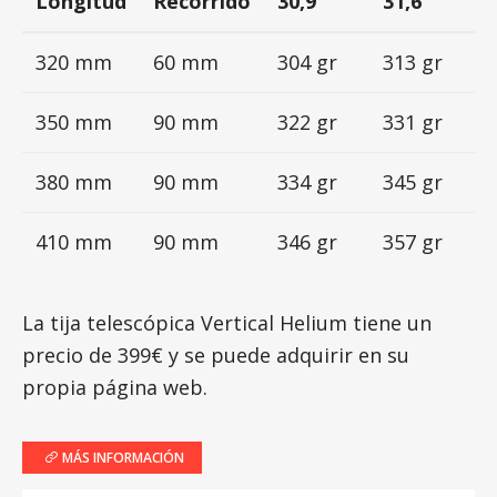
Longitud
Recorrido
30,9
31,6
320 mm
60 mm
304 gr
313 gr
350 mm
90 mm
322 gr
331 gr
380 mm
90 mm
334 gr
345 gr
410 mm
90 mm
346 gr
357 gr
La tija telescópica Vertical Helium tiene un
precio de 399€ y se puede adquirir en su
propia página web.
MÁS INFORMACIÓN