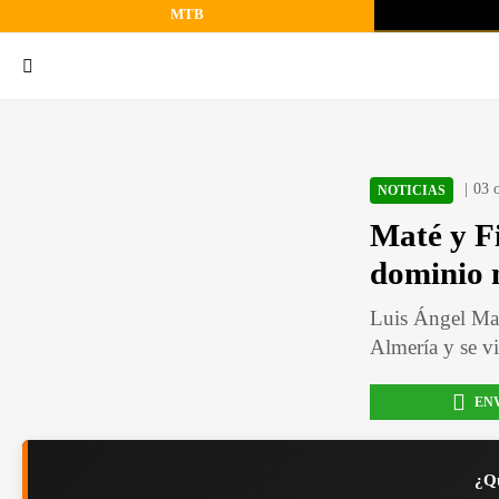
MTB
03 
NOTICIAS
Maté y F
dominio 
Luis Ángel Mat
Almería y se v
EN
¿Qu