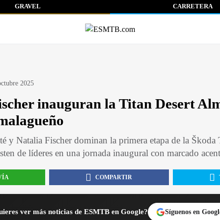
GRAVEL
CARRETERA
octubre 2025
ischer inauguran la Titan Desert Al
malagueño
é y Natalia Fischer dominan la primera etapa de la Škoda 
isten de líderes en una jornada inaugural con marcado ace
VÍA
COMPARTIR
ieres ver más noticias de ESMTB en Google?
Síguenos en Googl