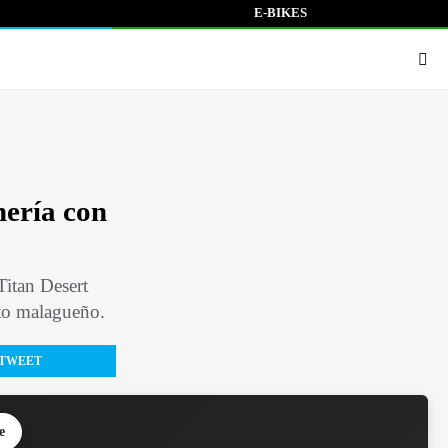
E-BIKES
mería con
Titan Desert
nto malagueño.
TWEET
e