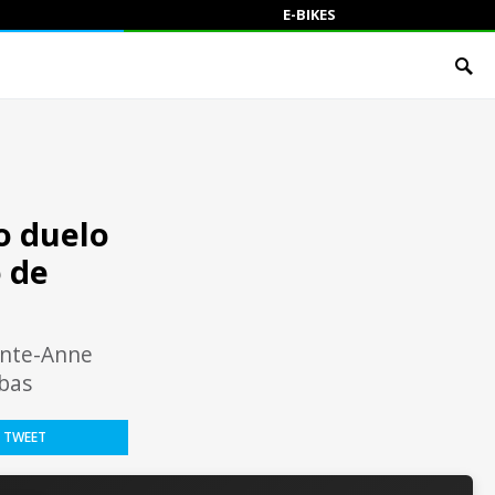
E-BIKES
o duelo
 de
inte-Anne
mbas
TWEET