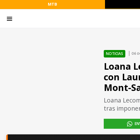
MTB
NOTICIAS
06 o
Loana L
con Lau
Mont-Sa
Loana Lecomt
tras imponer
EN