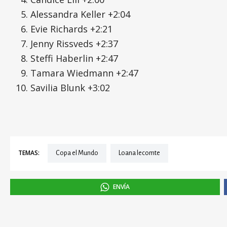
Alessandra Keller +2:04
Evie Richards +2:21
Jenny Rissveds +2:37
Steffi Haberlin +2:47
Tamara Wiedmann +2:47
Savilia Blunk +3:02
TEMAS:
Copa el Mundo
Loana lecomte
ENVÍA