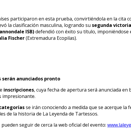
ses participaron en esta prueba, convirtiéndola en la cita co
evó la clasificación masculina, logrando su
segunda victori
annondale ISB)
defendió con éxito su título, imponiéndose 
lia Fischer
(Extremadura Ecopilas).
s serán anunciados pronto
de
inscripciones
, cuya fecha de apertura será anunciada en b
s impresionante.
categorías
se irán conociendo a medida que se acerque la f
s de la historia de La Leyenda de Tartessos.
 pueden seguir de cerca la web oficial del evento:
www.laley