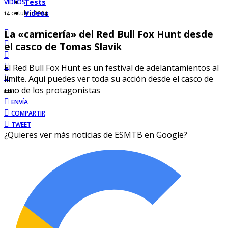
Tests
VIDEOS
Videos
14 octubre 2024
La «carnicería» del Red Bull Fox Hunt desde
el casco de Tomas Slavik
El Red Bull Fox Hunt es un festival de adelantamientos al
límite. Aquí puedes ver toda su acción desde el casco de
uno de los protagonistas
ENVÍA
COMPARTIR
TWEET
¿Quieres ver más noticias de ESMTB en Google?