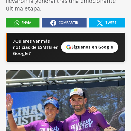
llevaron la general tras una emocionante
última etapa.
ENVÍA
COMPARTIR
TWEET
¿Quieres ver más
noticias de ESMTB en
Síguenos en Google
Google?