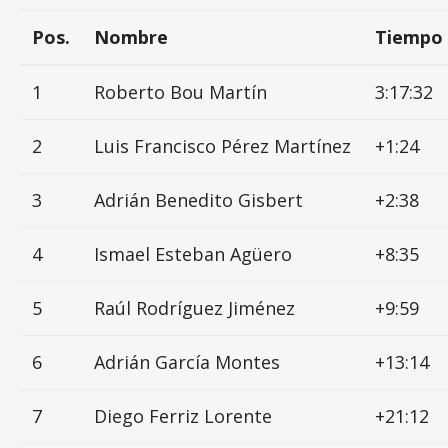
Pos.
Nombre
Tiempo
1
Roberto Bou Martín
3:17:32
2
Luis Francisco Pérez Martínez
+1:24
3
Adrián Benedito Gisbert
+2:38
4
Ismael Esteban Agüero
+8:35
5
Raúl Rodríguez Jiménez
+9:59
6
Adrián García Montes
+13:14
7
Diego Ferriz Lorente
+21:12