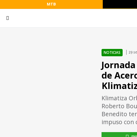
MTB
NOTICIAS
29 s
Jornada
de Acero
Klimati
Klimatiza Or
Roberto Bou 
Benedito ter
impuso con c
EN