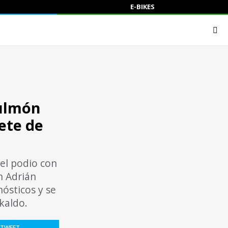
E-BIKES
Pulmón
lete de
el podio con
n Adrián
nósticos y se
kaldo.
TWEET