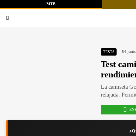
MTB
04 juni
TESTS
Test cami
rendimie
La camiseta Go
relajada. Permi
EN
¿Qu