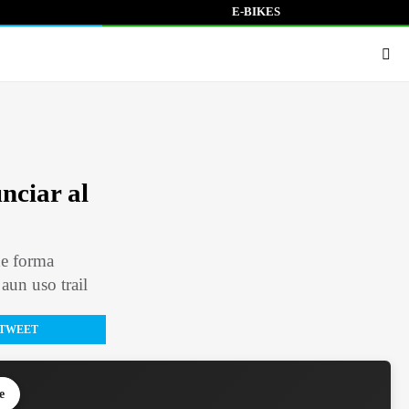
E-BIKES
nciar al
de forma
 aun uso trail
TWEET
e