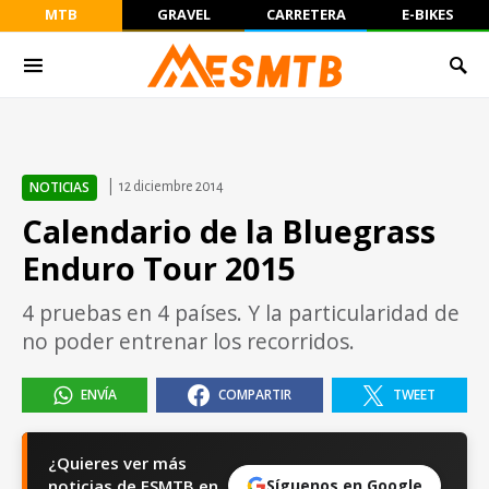
MTB
GRAVEL
CARRETERA
E-BIKES
NOTICIAS
12 diciembre 2014
Calendario de la Bluegrass
Enduro Tour 2015
4 pruebas en 4 países. Y la particularidad de
no poder entrenar los recorridos.
ENVÍA
COMPARTIR
TWEET
¿Quieres ver más
noticias de ESMTB en
Síguenos en Google