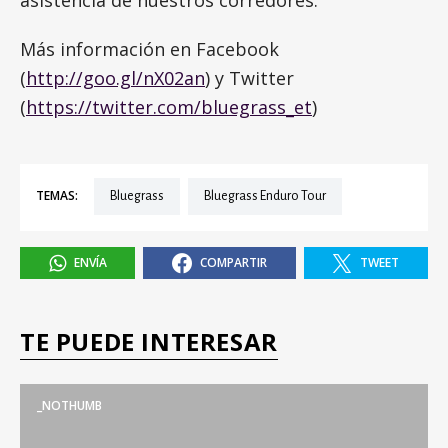
Más información en Facebook
(
http://goo.gl/nX02an
) y Twitter
(
https://twitter.com/
bluegrass_et
)
TEMAS:
Bluegrass
Bluegrass Enduro Tour
ENVÍA
COMPARTIR
TWEET
TE PUEDE INTERESAR
_NOTHUMB